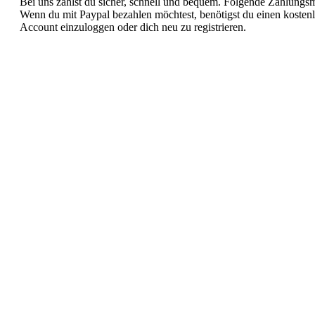
Bei uns zahlst du sicher, schnell und bequem. Folgende Zahlungs
Wenn du mit Paypal bezahlen möchtest, benötigst du einen kostenl
Account einzuloggen oder dich neu zu registrieren.